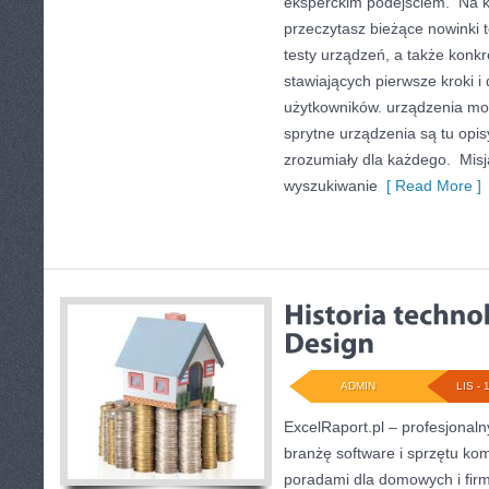
eksperckim podejściem. Na ka
przeczytasz bieżące nowinki 
testy urządzeń, a także konkr
stawiających pierwsze kroki 
użytkowników. urządzenia mobi
sprytne urządzenia są tu opi
zrozumiały dla każdego. Misją
wyszukiwanie
[ Read More ]
ADMIN
LIS - 
ExcelRaport.pl – profesjonalny
branżę software i sprzętu k
poradami dla domowych i fir