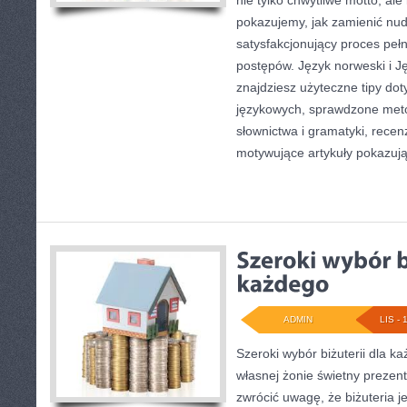
nie tylko chwytliwe motto, ale
pokazujemy, jak zamienić nu
satysfakcjonujący proces pe
postępów. Język norweski i J
znajdziesz użyteczne tipy do
językowych, sprawdzone met
słownictwa i gramatyki, recenz
motywujące artykuły pokazują
ADMIN
LIS - 
Szeroki wybór biżuterii dla k
własnej żonie świetny prezen
zwrócić uwagę, że biżuteria 