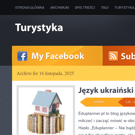
STRONA GŁÓWNA
ARCHIWUM
SPIS TREŚCI
TAGI
TURYSTYKA
Archive for 16 listopada, 2025
ADMIN
LIS - 
Eduplanner.pl to blog języko
milczeć i zacząć mówić w ob
Hasło „Eduplanner – Nie bądź 