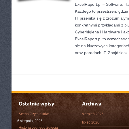
ExcelRaport.pl – Software, Ha
Każdego to przestrzeń, gdzie
IT przenika się z zrozumiałym
konkretnymi przykładami z bi
Cyberhigiena i Hardware i a
ExcelRaport.pl to wszechstron
się na kluczowych kategoriac
oraz poradach IT. Znajdziesz
Scena Czytelników
sierpień 2026
6 sierpnia, 2026
lipiec 2026
Historia Jednego Zdjęcia