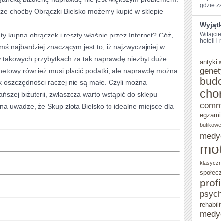
gdzie za
że choćby Obrączki Bielsko możemy kupić w sklepie
Wyjąt
Witajcie
ty kupna obrączek i reszty właśnie przez Internet? Cóż,
hoteli i
ś najbardziej znaczącym jest to, iż najzwyczajniej w
w takowych przybytkach za tak naprawdę niezbyt duże
antyki
genet
ternetowy również musi płacić podatki, ale naprawdę można
bud
ak oszczędności raczej nie są małe. Czyli można
cho
ańszej biżuterii, zwłaszcza warto wstąpić do sklepu
comm
na uwadze, że Skup złota Bielsko to idealne miejsce dla
egzami
butikowe
medy
mot
klasycz
społec
prof
psych
rehabili
medy