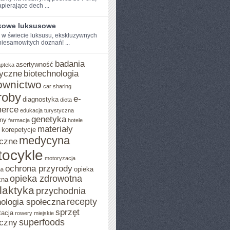
pierające dech ...
kowe luksusowe
⁢ w​ świecie luksusu,‍ ekskluzywnych
 niesamowitych doznań! ...
badania
asertywność
apteka
yczne
biotechnologia
ownictwo
car sharing
roby
e-
diagnostyka
dieta
erce
edukacja turystyczna
genetyka
ny
farmacja
hotele
materiały
korepetycje
medycyna
czne
ocykle
motoryzacja
ochrona przyrody
opieka
na
opieka zdrowotna
zna
ilaktyka
przychodnia
recepty
ologia społeczna
sprzęt
tacja
rowery miejskie
superfoods
czny