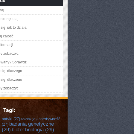
taj
stronę tutaj
ię, jak to działa
aj całość
nformacji
by zobaczyć
gowany? Sprawdź
się, dlaczego
się, dlaczego
by zobaczyć
antyki
(27)
asertywność
apteka
(26)
badania genetyczne
(27)
(29)
biotechnologia
(29)