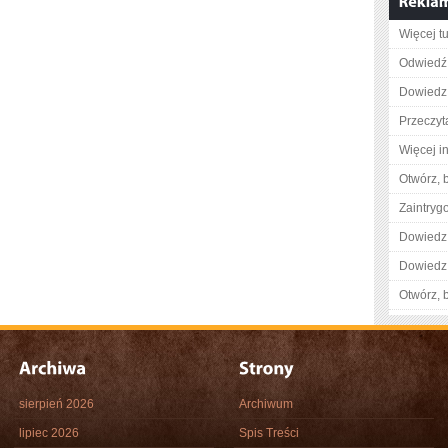
Więcej tu
Odwiedź 
Dowiedz s
Przeczyt
Więcej i
Otwórz, 
Zaintry
Dowiedz 
Dowiedz 
Otwórz, 
sierpień 2026
Archiwum
lipiec 2026
Spis Treści