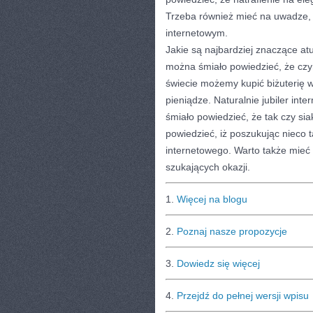
Trzeba również mieć na uwadze, 
internetowym.
Jakie są najbardziej znaczące atu
można śmiało powiedzieć, że czym
świecie możemy kupić biżuterię 
pieniądze. Naturalnie jubiler in
śmiało powiedzieć, że tak czy si
powiedzieć, iż poszukując nieco t
internetowego. Warto także mieć 
szukających okazji.
1.
Więcej na blogu
2.
Poznaj nasze propozycje
3.
Dowiedz się więcej
4.
Przejdź do pełnej wersji wpisu