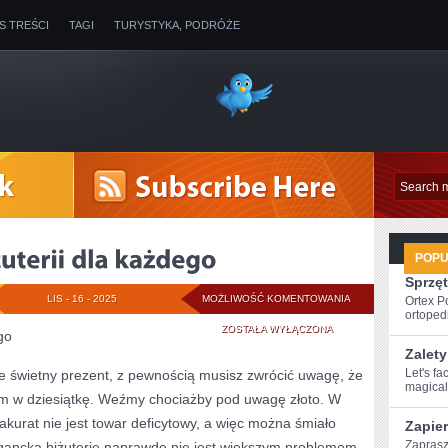
IS TREŚCI
TAGI
TURYSTYKA, PODRÓŻE
POP
Sprzęt
SZEROKI
LIS - 16 - 2025
MOŻLIWOŚĆ KOMENTOWANIA
Ortex P
ortopedi
WYBÓR
ZOSTAŁA WYŁĄCZONA
go
Zalety
BIŻUTERII
Let's fa
ie świetny prezent, z pewnością musisz zwrócić uwagę, że
magical 
DLA
łem w dziesiątkę. Weźmy chociażby pod uwagę złoto. W
KAŻDEGO
 akurat nie jest towar deficytowy, a więc można śmiało
Zapie
Zaprasz
egancką biżuterię naprawdę nie jest większym problemem.