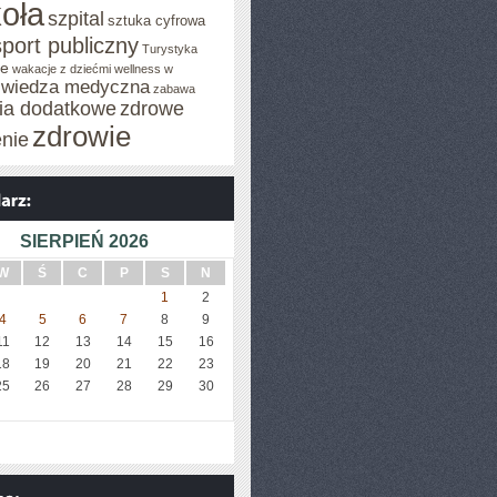
oła
szpital
sztuka cyfrowa
sport publiczny
Turystyka
je
wakacje z dziećmi
wellness w
wiedza medyczna
zabawa
cia dodatkowe
zdrowe
zdrowie
enie
SIERPIEŃ 2026
W
Ś
C
P
S
N
1
2
4
5
6
7
8
9
11
12
13
14
15
16
18
19
20
21
22
23
25
26
27
28
29
30