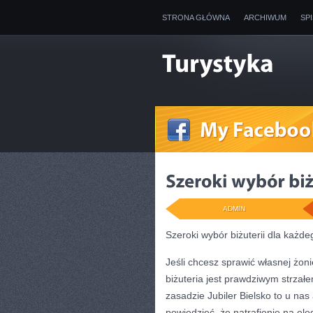
STRONA GŁÓWNA
ARCHIWUM
SP
ADMIN
Szeroki wybór biżuterii dla każde
Jeśli chcesz sprawić własnej żon
biżuteria jest prawdziwym strza
zasadzie Jubiler Bielsko to u nas
powiedzieć, że natrafienie na el