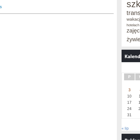
szk
s
tran
wakac
hotelach
zaję
żywi
P
3
10
17
24
31
« lip