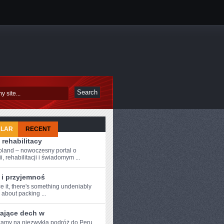
ULAR
RECENT
 rehabilitacy
oland – nowoczesny portal o
i, rehabilitacji i świadomym ...
 i przyjemnoś
ce it,⁣ there's something ​undeniably
about ‍packing ...
rające dech w
amy na ‌niezwykłą podróż do⁢ Peru,