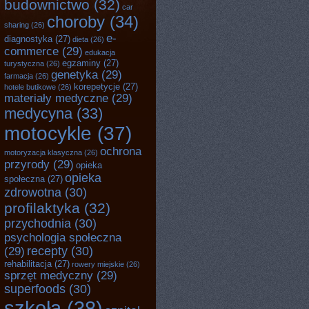
budownictwo
(32)
car
choroby
(34)
sharing
(26)
e-
diagnostyka
(27)
dieta
(26)
commerce
(29)
edukacja
egzaminy
(27)
turystyczna
(26)
genetyka
(29)
farmacja
(26)
korepetycje
(27)
hotele butikowe
(26)
materiały medyczne
(29)
medycyna
(33)
motocykle
(37)
ochrona
motoryzacja klasyczna
(26)
przyrody
(29)
opieka
opieka
społeczna
(27)
zdrowotna
(30)
profilaktyka
(32)
przychodnia
(30)
psychologia społeczna
recepty
(30)
(29)
rehabilitacja
(27)
rowery miejskie
(26)
sprzęt medyczny
(29)
superfoods
(30)
szkoła
(38)