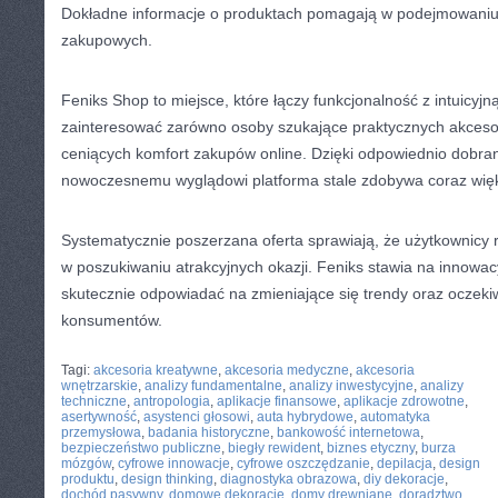
Dokładne informacje o produktach pomagają w podejmowaniu
zakupowych.
Feniks Shop to miejsce, które łączy funkcjonalność z intuicyj
zainteresować zarówno osoby szukające praktycznych akcesor
ceniących komfort zakupów online. Dzięki odpowiednio dobran
nowoczesnemu wyglądowi platforma stale zdobywa coraz więk
Systematycznie poszerzana oferta sprawiają, że użytkownicy 
w poszukiwaniu atrakcyjnych okazji. Feniks stawia na innowa
skutecznie odpowiadać na zmieniające się trendy oraz oczek
konsumentów.
CATEGORIES:
TURYSTYKA, PODRÓŻE
Tagi:
akcesoria kreatywne
,
akcesoria medyczne
,
akcesoria
wnętrzarskie
,
analizy fundamentalne
,
analizy inwestycyjne
,
analizy
techniczne
,
antropologia
,
aplikacje finansowe
,
aplikacje zdrowotne
,
asertywność
,
asystenci głosowi
,
auta hybrydowe
,
automatyka
przemysłowa
,
badania historyczne
,
bankowość internetowa
,
bezpieczeństwo publiczne
,
biegły rewident
,
biznes etyczny
,
burza
mózgów
,
cyfrowe innowacje
,
cyfrowe oszczędzanie
,
depilacja
,
design
produktu
,
design thinking
,
diagnostyka obrazowa
,
diy dekoracje
,
dochód pasywny
,
domowe dekoracje
,
domy drewniane
,
doradztwo