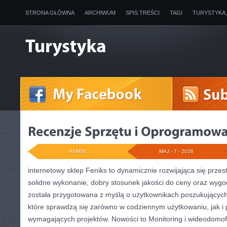
STRONA GŁÓWNA
ARCHIWUM
SPIS TREŚCI
TAGI
TURYSTYKA
ADMIN
MAJ - 7 - 2026
internetowy sklep Feniks to dynamicznie rozwijająca się przes
solidne wykonanie, dobry stosunek jakości do ceny oraz wygo
została przygotowana z myślą o użytkownikach poszukujących
które sprawdzą się zarówno w codziennym użytkowaniu, jak i p
wymagających projektów. Nowości to Monitoring i wideodomo