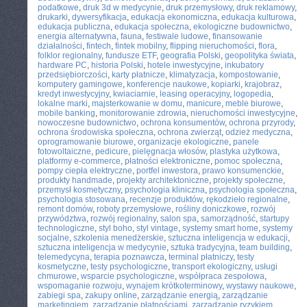
podatkowe
,
druk 3d w medycynie
,
druk przemysłowy
,
druk reklamowy
,
drukarki
,
dywersyfikacja
,
edukacja ekonomiczna
,
edukacja kulturowa
,
edukacja publiczna
,
edukacja społeczna
,
ekologiczne budownictwo
,
energia alternatywna
,
fauna
,
festiwale ludowe
,
finansowanie
działalności
,
fintech
,
fintek mobilny
,
flipping nieruchomości
,
flora
,
folklor regionalny
,
fundusze ETF
,
geografia Polski
,
geopolityka świata
,
hardware PC
,
historia Polski
,
hotele inwestycyjne
,
inkubatory
przedsiębiorczości
,
karty płatnicze
,
klimatyzacja
,
kompostowanie
,
komputery gamingowe
,
konferencje naukowe
,
kopiarki
,
krajobraz
,
kredyt inwestycyjny
,
kwiaciarnie
,
leasing operacyjny
,
logopedia
,
lokalne marki
,
majsterkowanie w domu
,
manicure
,
meble biurowe
,
mobile banking
,
monitorowanie zdrowia
,
nieruchomości inwestycyjne
,
nowoczesne budownictwo
,
ochrona konsumentów
,
ochrona przyrody
,
ochrona środowiska społeczna
,
ochrona zwierząt
,
odzież medyczna
,
oprogramowanie biurowe
,
organizacje ekologiczne
,
panele
fotowoltaiczne
,
pedicure
,
pielęgnacja włosów
,
plastyka użytkowa
,
platformy e-commerce
,
płatności elektroniczne
,
pomoc społeczna
,
pompy ciepła elektryczne
,
portfel inwestora
,
prawo konsumenckie
,
produkty handmade
,
projekty architektoniczne
,
projekty społeczne
,
przemysł kosmetyczny
,
psychologia kliniczna
,
psychologia społeczna
,
psychologia stosowana
,
recenzje produktów
,
rękodzieło regionalne
,
remont domów
,
roboty przemysłowe
,
rośliny doniczkowe
,
rozwój
przywództwa
,
rozwój regionalny
,
salon spa
,
samorządność
,
startupy
technologiczne
,
styl boho
,
styl vintage
,
systemy smart home
,
systemy
socjalne
,
szkolenia menedżerskie
,
sztuczna inteligencja w edukacji
,
sztuczna inteligencja w medycynie
,
sztuka tradycyjna
,
team building
,
telemedycyna
,
terapia poznawcza
,
terminal płatniczy
,
testy
kosmetyczne
,
testy psychologiczne
,
transport ekologiczny
,
usługi
chmurowe
,
wsparcie psychologiczne
,
współpraca zespołowa
,
wspomaganie rozwoju
,
wynajem krótkoterminowy
,
wystawy naukowe
,
zabiegi spa
,
zakupy online
,
zarządzanie energią
,
zarządzanie
marketingiem
,
zarządzanie płatnościami
,
zarządzanie ryzykiem
,