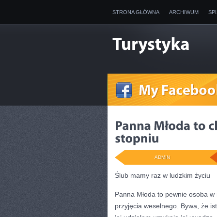
STRONA GŁÓWNA
ARCHIWUM
SP
ADMIN
Ślub mamy raz w ludzkim życiu
Panna Młoda to pewnie osoba w n
przyjęcia weselnego. Bywa, że is