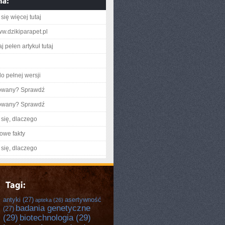
się więcej tutaj
ww.dzikiparapet.pl
j pełen artykuł tutaj
o pełnej wersji
gowany? Sprawdź
gowany? Sprawdź
się, dlaczego
owe fakty
się, dlaczego
antyki
(27)
asertywność
apteka
(26)
badania genetyczne
(27)
(29)
biotechnologia
(29)