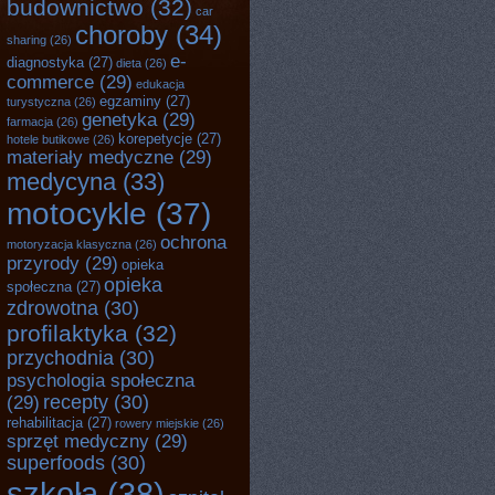
budownictwo
(32)
car
choroby
(34)
sharing
(26)
e-
diagnostyka
(27)
dieta
(26)
commerce
(29)
edukacja
egzaminy
(27)
turystyczna
(26)
genetyka
(29)
farmacja
(26)
korepetycje
(27)
hotele butikowe
(26)
materiały medyczne
(29)
medycyna
(33)
motocykle
(37)
ochrona
motoryzacja klasyczna
(26)
przyrody
(29)
opieka
opieka
społeczna
(27)
zdrowotna
(30)
profilaktyka
(32)
przychodnia
(30)
psychologia społeczna
recepty
(30)
(29)
rehabilitacja
(27)
rowery miejskie
(26)
sprzęt medyczny
(29)
superfoods
(30)
szkoła
(38)