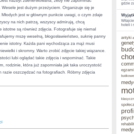
. Jest nazbyt zdenerwowana, żeby nie zapominać
gdzie za
e. Wesele jest dużym przeżyciem. Organizuje się je
W
ra Młodych jest w głównym punkcie uwagi, o czym zdaje
Wyjąt
NAJWYŻSZYM
Witajcie
zyscy na nich patrzą, wszyscy admirują, chcą
hoteli i
STOPNIU
 istotne są również zdjęcia. Fotografuje się niemal
rafujemy mszę weselną, błogosławieństwo, suknię panny
antyki
genet
szalenie istotny. Każda pani wychodząca za mąż musi
bud
iewielki i skromny. Warto zrobić zdjęcie takiej wiązance.
cho
stości lubi oglądać takie zdjęcia i wspominać. Takie
comm
, rodzinie, która już zapomniała jak taka uroczystość
egzami
m razie oszczędzać na fotografiach. Róbmy zdjęcia
butikowe
medy
mot
klasycz
społec
prof
psych
ci
rehabili
medy