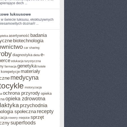
pierające dech ...
kowe luksusowe
⁢ w​ świecie luksusu,‍ ekskluzywnych
 niesamowitych doznań! ...
badania
asertywność
apteka
yczne
biotechnologia
ownictwo
car sharing
roby
e-
diagnostyka
dieta
erce
edukacja turystyczna
genetyka
ny
farmacja
hotele
materiały
korepetycje
medycyna
czne
ocykle
motoryzacja
ochrona przyrody
opieka
na
opieka zdrowotna
zna
ilaktyka
przychodnia
recepty
ologia społeczna
sprzęt
tacja
rowery miejskie
superfoods
czny