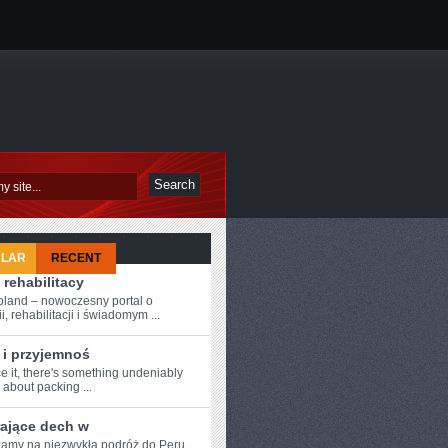
ULAR
RECENT
 rehabilitacy
oland – nowoczesny portal o
i, rehabilitacji i świadomym ...
 i przyjemnoś
ce it,⁣ there's something ​undeniably
about ‍packing ...
rające dech w
amy na ‌niezwykłą podróż do⁢ Peru,