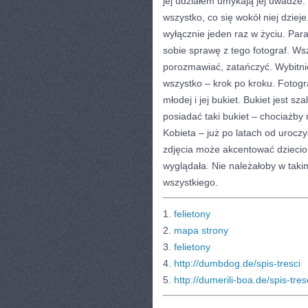
jej udziałem umykają jej uwadze
wszystko, co się wokół niej dziej
wyłącznie jeden raz w życiu. Pa
sobie sprawę z tego fotograf. Ws
porozmawiać, zatańczyć. Wybitnie
wszystko – krok po kroku. Fotog
młodej i jej bukiet. Bukiet jest 
posiadać taki bukiet – chociażby n
Kobieta – już po latach od uroczy
zdjęcia może akcentować dzieciom
wyglądała. Nie należałoby w taki
wszystkiego.
1.
felietony
2.
mapa strony
3.
felietony
4.
http://dumbdog.de/spis-tresci
5.
http://dumerili-boa.de/spis-tres
CATEGORIES:
TURYSTYKA, PODRÓŻE