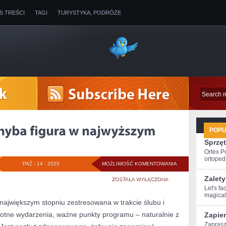
IS TREŚCI
TAGI
TURYSTYKA, PODRÓŻE
POP
Sprzęt
Ortex P
ortopedi
PANNA
PAŹ - 14 - 2025
MOŻLIWOŚĆ KOMENTOWANIA
Zalety
MŁODA
ZOSTAŁA WYŁĄCZONA
Let's fa
TO
magical 
ajwiększym stopniu zestresowana w trakcie ślubu i
CHYBA
totne wydarzenia, ważne punkty programu – naturalnie z
Zapie
FIGURA
Zaprasz