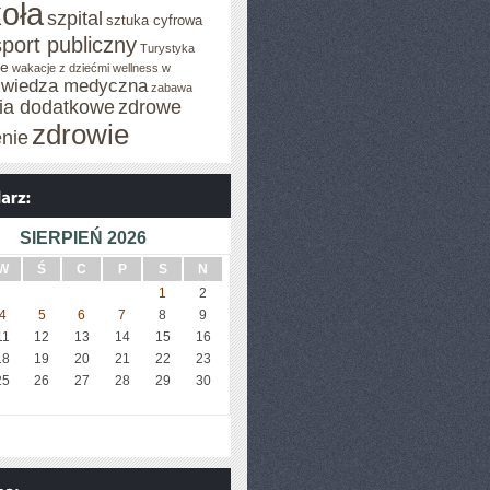
oła
szpital
sztuka cyfrowa
sport publiczny
Turystyka
je
wakacje z dziećmi
wellness w
wiedza medyczna
zabawa
cia dodatkowe
zdrowe
zdrowie
enie
SIERPIEŃ 2026
W
Ś
C
P
S
N
1
2
4
5
6
7
8
9
11
12
13
14
15
16
18
19
20
21
22
23
25
26
27
28
29
30