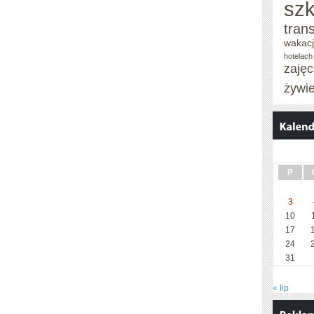
szk
tran
wakac
hotelach
zaję
żywi
P
3
10
17
24
31
« lip