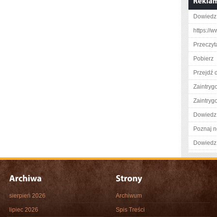
Dowiedz 
https://w
Przeczyta
Pobierz
Przejdź d
Zaintry
Zaintry
Dowiedz 
Poznaj n
Dowiedz 
sierpień 2026
Archiwum
lipiec 2026
Spis Treści