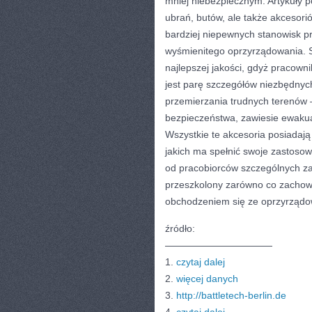
mniej niebezpiecznym. Artykuły 
ubrań, butów, ale także akcesori
bardziej niepewnych stanowisk p
wyśmienitego oprzyrządowania. S
najlepszej jakości, gdyż pracown
jest parę szczegółów niezbędnyc
przemierzania trudnych terenów –
bezpieczeństwa, zawiesie ewakuac
Wszystkie te akcesoria posiadaj
jakich ma spełnić swoje zastoso
od pracobiorców szczególnych za
przeszkolony zarówno co zachow
obchodzeniem się ze oprzyrząd
źródło:
———————————
1.
czytaj dalej
2.
więcej danych
3.
http://battletech-berlin.de