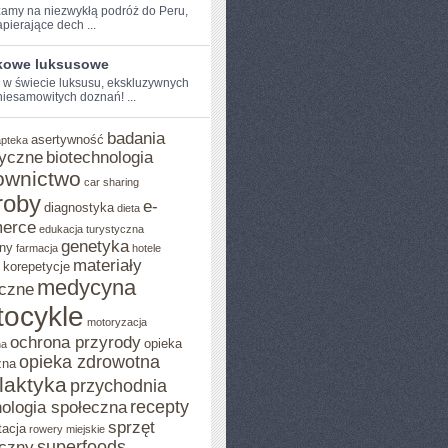
amy na ‌niezwykłą podróż do⁢ Peru,
pierające dech ...
kowe luksusowe
⁢ w​ świecie luksusu,‍ ekskluzywnych
 niesamowitych doznań! ...
badania
asertywność
apteka
yczne
biotechnologia
ownictwo
car sharing
roby
e-
diagnostyka
dieta
erce
edukacja turystyczna
genetyka
ny
farmacja
hotele
materiały
korepetycje
medycyna
czne
ocykle
motoryzacja
ochrona przyrody
opieka
na
opieka zdrowotna
zna
ilaktyka
przychodnia
recepty
ologia społeczna
sprzęt
tacja
rowery miejskie
superfoods
czny