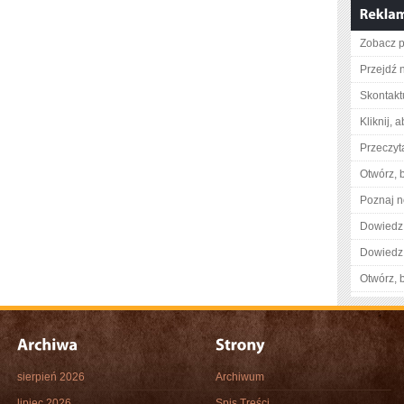
Zobacz p
Przejdź 
Skontakt
Kliknij, 
Przeczyta
Otwórz, 
Poznaj n
Dowiedz 
Dowiedz 
Otwórz, 
sierpień 2026
Archiwum
lipiec 2026
Spis Treści