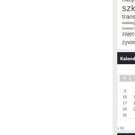
szk
tran
wakac
hotelach
zaję
żywi
P
3
10
17
24
31
« lip