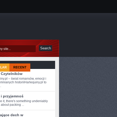
ULAR
RECENT
 Czytelników
iny.pl – świat romansów, emocji i
mnianych historiiHarlequiny.pl to
.
 i przyjemnoś
ce it,⁣ there's something ​undeniably
about ‍packing ...
rające dech w