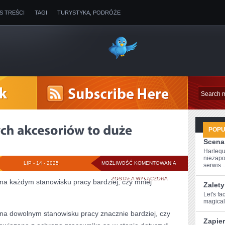
IS TREŚCI
TAGI
TURYSTYKA, PODRÓŻE
POP
Scena
Harlequ
niezapo
KUPOWANIE
LIP - 14 - 2025
MOŻLIWOŚĆ KOMENTOWANIA
serwis ..
DOBRYCH
ZOSTAŁA WYŁĄCZONA
a każdym stanowisku pracy bardziej, czy mniej
Zalety
AKCESORIÓW
Let's fa
magical 
TO
a dowolnym stanowisku pracy znacznie bardziej, czy
Zapie
DUŻE