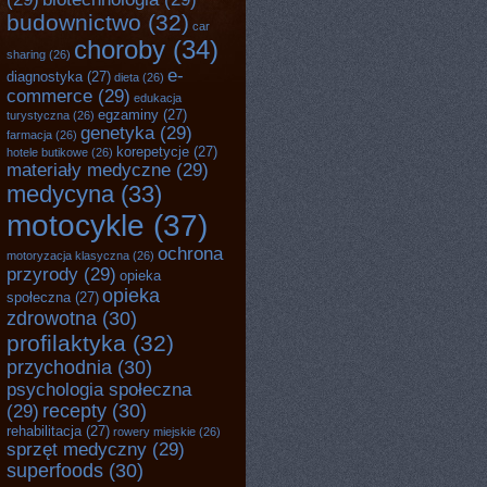
budownictwo
(32)
car
choroby
(34)
sharing
(26)
e-
diagnostyka
(27)
dieta
(26)
commerce
(29)
edukacja
egzaminy
(27)
turystyczna
(26)
genetyka
(29)
farmacja
(26)
korepetycje
(27)
hotele butikowe
(26)
materiały medyczne
(29)
medycyna
(33)
motocykle
(37)
ochrona
motoryzacja klasyczna
(26)
przyrody
(29)
opieka
opieka
społeczna
(27)
zdrowotna
(30)
profilaktyka
(32)
przychodnia
(30)
psychologia społeczna
recepty
(30)
(29)
rehabilitacja
(27)
rowery miejskie
(26)
sprzęt medyczny
(29)
superfoods
(30)