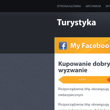
STRONA GŁÓWNA
ARCHIWUM
SP
ADMIN
Rozporządzenia bhp obowiązują n
niebezpiecznym
Rozporządzenia bhp obowiązują n