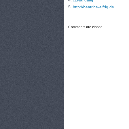
4.
czytaj dalej
5.
http://beatrice-eifrig.de
CATEGORIES:
TURYSTYKA, PODRÓŻE
Comments are closed.