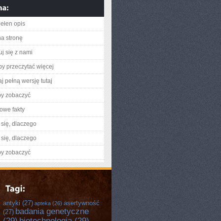
ełen opis
na stronę
uj się z nami
aby przeczytać więcej
j pełną wersję tutaj
by zobaczyć
owe fakty
się, dlaczego
się, dlaczego
by zobaczyć
antyki
(27)
asertywność
apteka
(26)
badania genetyczne
(27)
(29)
biotechnologia
(29)