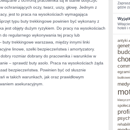
powiązane z ochroną pracownika są w stanie dotyczyć
Zaprasz
ów ochraniających oczy, twarz, uszy, głowę. Jednym z
gdzie za
WYZWANIE
racy, jest to praca na wysokościach wymagająca
Wyjąt
przęt typu buty trekkingowe powinien być wykonany z
Witajcie
ika jest objęty dużym ryzykiem. Do pracy na wysokościach
hoteli i
h do regularnego wykonywania tej pracy lub
antyki
 buty trekkingowe warszawa, między innymi linki
genet
yjne linowe, szelki bezpieczeństwa i amortyzatory.
bud
ą dobry rozmiar dobrany do pracownika i warunków w
cho
wanie – sprawdź buty asolo. Praca na wysokościach żąda
comm
sad bezpieczeństwa. Powinien być od słusznie
egzami
ań w takich warunkach, jak oraz prawidłowym
butikowe
medy
owaniem asekuracyjnym.
mot
klasycz
społec
prof
psych
rehabili
medy