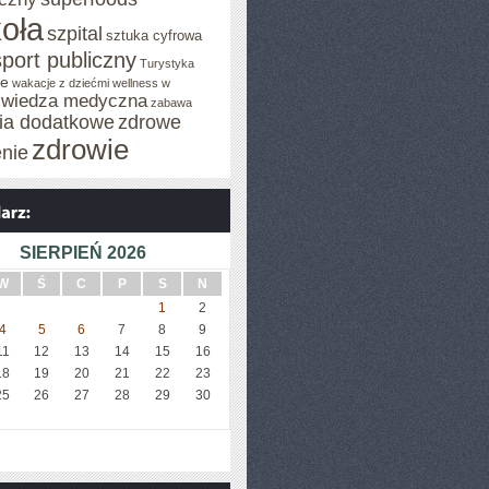
oła
szpital
sztuka cyfrowa
sport publiczny
Turystyka
je
wakacje z dziećmi
wellness w
wiedza medyczna
zabawa
cia dodatkowe
zdrowe
zdrowie
enie
SIERPIEŃ 2026
W
Ś
C
P
S
N
1
2
4
5
6
7
8
9
11
12
13
14
15
16
18
19
20
21
22
23
25
26
27
28
29
30