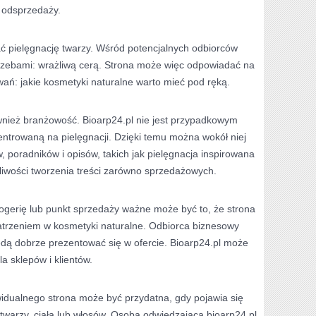
j odsprzedaży.
 pielęgnację twarzy. Wśród potencjalnych odbiorców
trzebami: wrażliwą cerą. Strona może więc odpowiadać na
wań: jakie kosmetyki naturalne warto mieć pod ręką.
ównież branżowość. Bioarp24.pl nie jest przypadkowym
centrowaną na pielęgnacji. Dzięki temu można wokół niej
 poradników i opisów, takich jak pielęgnacja inspirowana
liwości tworzenia treści zarówno sprzedażowych.
ogerię lub punkt sprzedaży ważne może być to, że strona
opatrzeniem w kosmetyki naturalne. Odbiorca biznesowy
dą dobrze prezentować się w ofercie. Bioarp24.pl może
a sklepów i klientów.
idualnego strona może być przydatna, gdy pojawia się
twarzy, ciała lub włosów. Osoba odwiedzająca bioarp24.pl