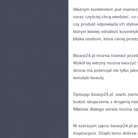
Ważnym kontekstem jest również 
coraz częściej chcą wiedzieć, co 
czy produkt odpowiada ich stylow
którym łatwiej odnaleźć kosmetyk
bliska osobom, które cenią prosto
Bioarp24.pl można również przed
Wokół tej witryny można tworzyć 
strona ma potencjał nie tylko jak
tematyki beauty.
Opisując bioarp24.pl, warto zwróc
budzić skojarzenia z drogerią nat
Właśnie dlatego serwis można opi
W szerszym ujęciu bioarp24.pl jes
inspiracjami. Dzięki temu dobrze