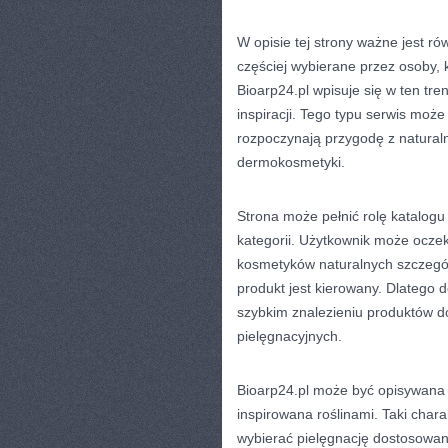
W opisie tej strony ważne jest ró
częściej wybierane przez osoby, 
Bioarp24.pl wpisuje się w ten tr
inspiracji. Tego typu serwis moż
rozpoczynają przygodę z naturalną
dermokosmetyki.
Strona może pełnić rolę katalog
kategorii. Użytkownik może ocze
kosmetyków naturalnych szczegól
produkt jest kierowany. Dlatego
szybkim znalezieniu produktów d
pielęgnacyjnych.
Bioarp24.pl może być opisywana j
inspirowana roślinami. Taki chara
wybierać pielęgnację dostosowaną