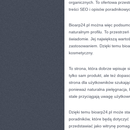
organicznych. To ofertowa przest
treści SEO i opisów poradnikowy
Bioarp24.pl można więc podsumo
naturalnym profilu. To przestrzeń
świadomie. Jej największą wartoś
zastosowaniem. Dzięki temu bioa
kosmetyczny.
To strona, która dobrze wpisuje s
tylko sam produkt, ale też dopa
strona dla użytkowników szukając
ponieważ naturalna pielęgnacja, 
stale przyciągają uwagę użytkow
Dzięki temu bioarp24.pl może sta
poradników, które będą dotyczyć 
przedstawiać jako witrynę pomag