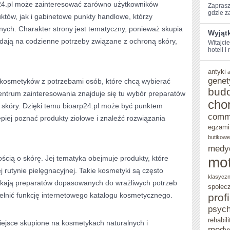
24.pl może zainteresować zarówno użytkowników
Zaprasz
gdzie za
tów, jak i gabinetowe punkty handlowe, którzy
ych. Charakter strony jest tematyczny, ponieważ skupia
Wyjąt
adają na codzienne potrzeby związane z ochroną skóry,
Witajcie
hoteli i
antyki
genet
kosmetyków z potrzebami osób, które chcą wybierać
bud
entrum zainteresowania znajduje się tu wybór preparatów
cho
skóry. Dzięki temu bioarp24.pl może być punktem
comm
epiej poznać produkty ziołowe i znaleźć rozwiązania
egzami
butikowe
medy
ością o skórę. Jej tematyka obejmuje produkty, które
mot
rutynie pielęgnacyjnej. Takie kosmetyki są często
klasycz
ukają preparatów dopasowanych do wrażliwych potrzeb
społec
ełnić funkcję internetowego katalogu kosmetycznego.
prof
psych
rehabili
iejsce skupione na kosmetykach naturalnych i
medy