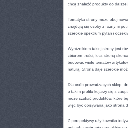
chcą znaleźć produkty do dalsze
Tematyka strony może obejmować
znajdują się osoby z różnymi po
szerokie spektrum pytań i oczeki
Wyróżnikiem takiej strony jest r
zbiorem treści, lecz stroną skon
budować wiele tematów artykułów,
naturą. Strona daje szerokie moż
Dla osób prowadzących sklep, dr
o takim profilu kojarzy się z za
może szukać produktów, które bę
więc być opisywana jako strona dl
Z perspektywy użytkownika indyw
potrzeba wybrania produktów do 