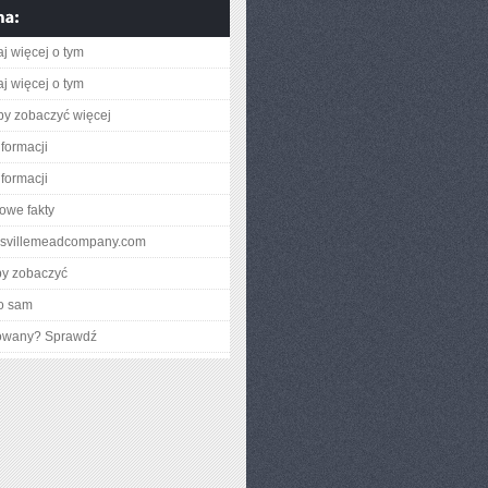
aj więcej o tym
aj więcej o tym
aby zobaczyć więcej
nformacji
nformacji
owe fakty
ouisvillemeadcompany.com
by zobaczyć
o sam
gowany? Sprawdź