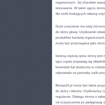
organicznych. Jej charakter pas
stosowania. W takim ujęciu strona
dla osób budujących własną ruty
Duże znaczenie ma tutaj różnor
do skóry głowy. Użytkownik odwi
produktów bardziej organicznych.
może być postrzegana jako stro
Istotną częścią opisu strony jest
typu często pojawiają się składni
kosmetyk był skuteczny w codzienn
odpowiada na potrzeby osób pos
Bioarp24.pl może być także przy
do skóry i włosów. Użytkownicy 
regularnie. Dlatego strona o tak
od oczyszczenia po pielęgnację 