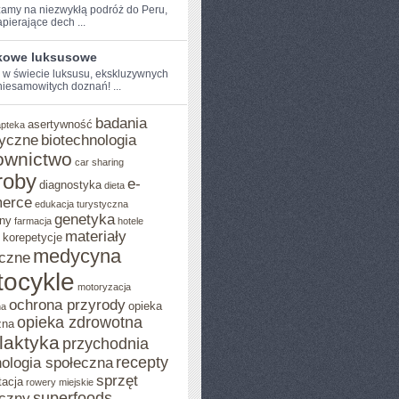
amy na ‌niezwykłą podróż do⁢ Peru,
pierające dech ...
kowe luksusowe
⁢ w​ świecie luksusu,‍ ekskluzywnych
 niesamowitych doznań! ...
badania
asertywność
apteka
yczne
biotechnologia
ownictwo
car sharing
roby
e-
diagnostyka
dieta
erce
edukacja turystyczna
genetyka
ny
farmacja
hotele
materiały
korepetycje
medycyna
czne
ocykle
motoryzacja
ochrona przyrody
opieka
na
opieka zdrowotna
zna
ilaktyka
przychodnia
recepty
ologia społeczna
sprzęt
tacja
rowery miejskie
superfoods
czny