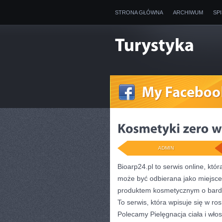
STRONA GŁÓWNA
ARCHIWUM
SP
ADMIN
Bioarp24.pl to serwis online, któr
może być odbierana jako miejsce 
produktem kosmetycznym o bardzi
To serwis, która wpisuje się w ro
Polecamy Pielęgnacja ciała i wło