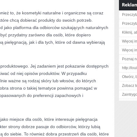
wnież to, że kosmetyki naturalne i organiczne są coraz
Przeczyt
które chcą dobierać produkty do swoich potrzeb.
Przeczyt
end jako platforma dla odbiorców szukających naturalnych
Kliknij, 
e być przydatny zarówno dla osób, które dopiero
Więcej i
 pielęgnacją, jak i dla tych, które od dawna wybierają
Więcej i
Poznaj n
u produktowego. Jej zadaniem jest pokazanie dostępnych
http://l
kiwać od niej opisów produktów. W przypadku
Otwórz, 
nie ważne są rodzaj skóry lub włosów, do których
Zobacz t
 dobra strona o takiej tematyce powinna pomagać w
Zaintry
opasowanych do preferencji zapachowych i
ako miejsce dla osób, które interesuje pielęgnacja
kter strony dobrze pasuje do odbiorców, którzy lubią
 do siebie. To również dobra przestrzeń dla osób, które