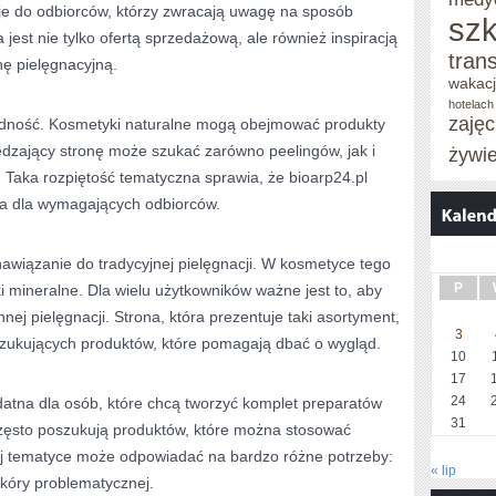
uje do odbiorców, którzy zwracają uwagę na sposób
szk
 jest nie tylko ofertą sprzedażową, ale również inspiracją
tran
nę pielęgnacyjną.
wakac
hotelach
zaję
odność. Kosmetyki naturalne mogą obejmować produkty
edzający stronę może szukać zarówno peelingów, jak i
żywi
 Taka rozpiętość tematyczna sprawia, że bioarp24.pl
na dla wymagających odbiorców.
 nawiązanie do tradycyjnej pielęgnacji. W kosmetyce tego
P
ki mineralne. Dla wielu użytkowników ważne jest to, aby
ej pielęgnacji. Strona, która prezentuje taki asortyment,
3
zukujących produktów, które pomagają dbać o wygląd.
10
17
24
datna dla osób, które chcą tworzyć komplet preparatów
31
często poszukują produktów, które można stosować
iej tematyce może odpowiadać na bardzo różne potrzeby:
« lip
skóry problematycznej.