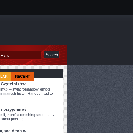
ULAR
RECENT
 Czytelników
iny.pl – świat romansów, emocji i
mnianych historiiHarlequiny.pl to
.
 i przyjemnoś
ce it,⁣ there's something ​undeniably
about ‍packing ...
rające dech w