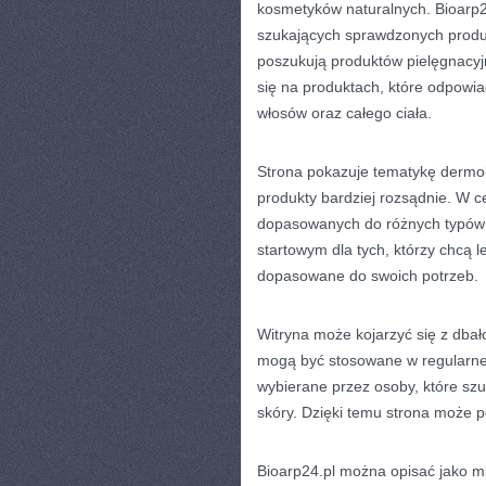
kosmetyków naturalnych. Bioarp
szukających sprawdzonych produk
poszukują produktów pielęgnacyjn
się na produktach, które odpowi
włosów oraz całego ciała.
Strona pokazuje tematykę dermo
produkty bardziej rozsądnie. W c
dopasowanych do różnych typów 
startowym dla tych, którzy chcą l
dopasowane do swoich potrzeb.
Witryna może kojarzyć się z dbał
mogą być stosowane w regularnej 
wybierane przez osoby, które sz
skóry. Dzięki temu strona może p
Bioarp24.pl można opisać jako m