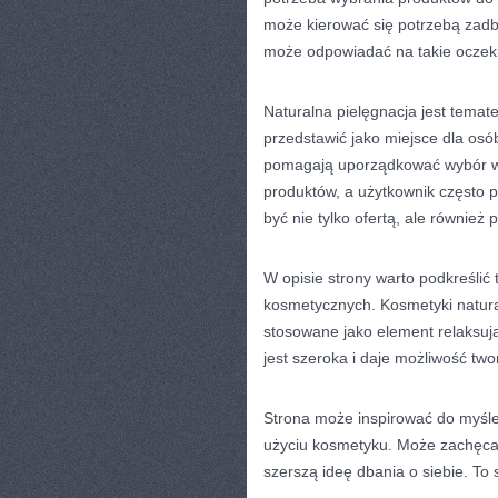
może kierować się potrzebą zadb
może odpowiadać na takie oczek
Naturalna pielęgnacja jest temat
przedstawić jako miejsce dla osó
pomagają uporządkować wybór w ś
produktów, a użytkownik często p
być nie tylko ofertą, ale również
W opisie strony warto podkreśli
kosmetycznych. Kosmetyki natura
stosowane jako element relaksują
jest szeroka i daje możliwość twor
Strona może inspirować do myślen
użyciu kosmetyku. Może zachęcać
szerszą ideę dbania o siebie. To