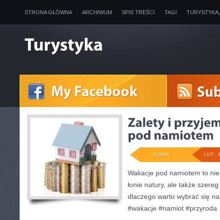
STRONA GŁÓWNA
ARCHIWUM
SPIS TREŚCI
TAGI
TURYSTYKA
ADMIN
LUT - 
Wakacje pod namiotem to nie
łonie natury, ale także szereg
dlaczego warto wybrać się na
#wakacje #namiot #przyroda