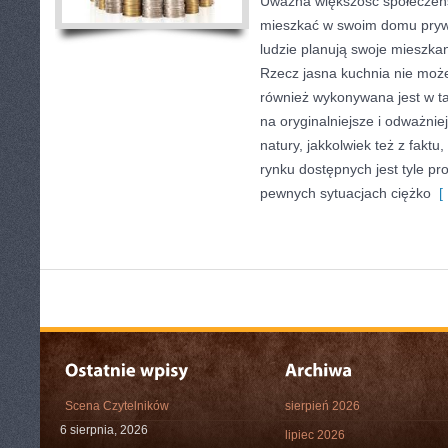
Uważna większość społeczeń
mieszkać w swoim domu pryw
ludzie planują swoje mieszkan
Rzecz jasna kuchnia nie może 
również wykonywana jest w tak
na oryginalniejsze i odważniej
natury, jakkolwiek też z fakt
rynku dostępnych jest tyle pr
pewnych sytuacjach ciężko
[ 
Scena Czytelników
sierpień 2026
6 sierpnia, 2026
lipiec 2026