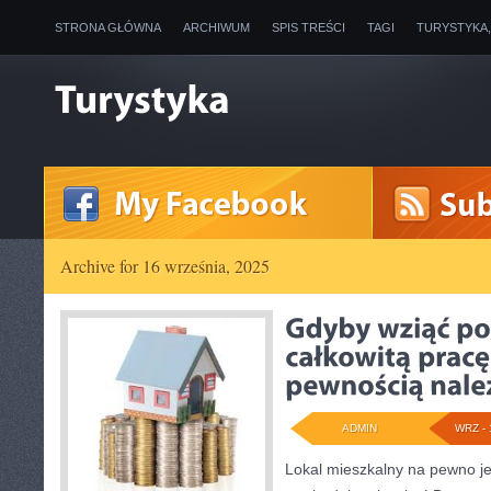
STRONA GŁÓWNA
ARCHIWUM
SPIS TREŚCI
TAGI
TURYSTYKA
Archive for 16 września, 2025
ADMIN
WRZ - 
Lokal mieszkalny na pewno je