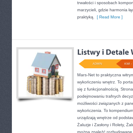
trwałości i sposobach kompon
marzycieli, gdzie harmonia łą
praktyką.
[ Read More ]
ADMIN
KWI - 
Mars-Net to praktyczna witryn
wykończeniu wnętrz. To porta
się z funkcjonalnością. Stron
podejmowaniu trafnych decyz
możliwości związanych z pane
wykończenia. To kompendium 
urządzają wnętrze od podstaw
Żaluzje i Zasłony i Rolety, Żal
można znaleźć rozbudowane t