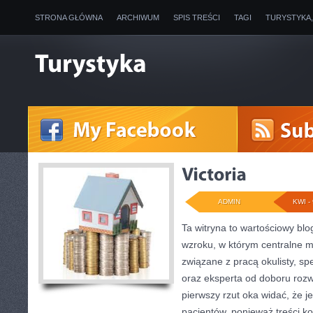
STRONA GŁÓWNA
ARCHIWUM
SPIS TREŚCI
TAGI
TURYSTYKA
ADMIN
KWI - 
Ta witryna to wartościowy bl
wzroku, w którym centralne m
związane z pracą okulisty, sp
oraz eksperta od doboru rozw
pierwszy rzut oka widać, że j
pacjentów, ponieważ treści k