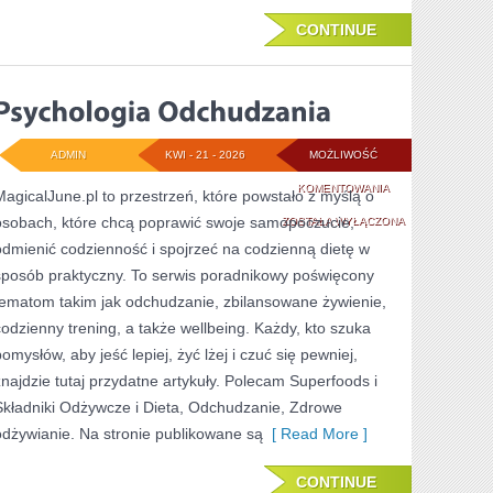
CONTINUE
ADMIN
KWI - 21 - 2026
MOŻLIWOŚĆ
PSYCHOLOGIA
KOMENTOWANIA
MagicalJune.pl to przestrzeń, które powstało z myślą o
osobach, które chcą poprawić swoje samopoczucie,
ODCHUDZANIA
ZOSTAŁA WYŁĄCZONA
odmienić codzienność i spojrzeć na codzienną dietę w
sposób praktyczny. To serwis poradnikowy poświęcony
tematom takim jak odchudzanie, zbilansowane żywienie,
codzienny trening, a także wellbeing. Każdy, kto szuka
pomysłów, aby jeść lepiej, żyć lżej i czuć się pewniej,
znajdzie tutaj przydatne artykuły. Polecam Superfoods i
Składniki Odżywcze i Dieta, Odchudzanie, Zdrowe
odżywianie. Na stronie publikowane są
[ Read More ]
CONTINUE