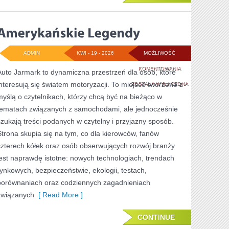
ADMIN
KWI - 19 - 2026
MOŻLIWOŚĆ
AMERYKAŃSKIE
KOMENTOWANIA
Auto Jarmark to dynamiczna przestrzeń dla osób, które
interesują się światem motoryzacji. To miejsce tworzone z
LEGENDY
ZOSTAŁA WYŁĄCZONA
myślą o czytelnikach, którzy chcą być na bieżąco w
tematach związanych z samochodami, ale jednocześnie
szukają treści podanych w czytelny i przyjazny sposób.
Strona skupia się na tym, co dla kierowców, fanów
czterech kółek oraz osób obserwujących rozwój branży
jest naprawdę istotne: nowych technologiach, trendach
rynkowych, bezpieczeństwie, ekologii, testach,
porównaniach oraz codziennych zagadnieniach
związanych
[ Read More ]
CONTINUE