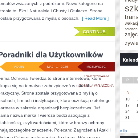
tematów związanych z podróżami. Nowe kategorie na
szk
stronie to: Eko i Naturalnie i Chusty i Otulacze. Strona
tran
została przygotowana z myślą o osobach,
[ Read More ]
wakac
hotelach
CONTINUE
zaję
żywi
ADMIN
MAJ - 1 - 2026
MOŻLIWOŚĆ
PORADNIKI
KOMENTOWANIA
Firma Ochrona Twierdza to strona internetowa, które
P
skupia się na tematyce zabezpieczeń w sposób
DLA
ZOSTAŁA WYŁĄCZONA
praktyczny. Strona została przygotowana z myślą o
3
UŻYTKOWNIKÓW
10
osobach, firmach i instytucjach, które oczekują rzetelnego
17
partnera w zakresie organizacji bezpieczeństwa. Już
24
sama nazwa marka Twierdza budzi asocjacje z
31
stabilnością, czyli wartościami, które w branży ochrony
mają szczególne znaczenie. Polecam: Zagrożenia i Ataki i
« lip
Historia Cyberprzestępczości. To strona, która może