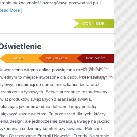
stronie można znaleźć szczegółowe przewodniki po
[
Read More ]
CONTINUE
ADMIN
KWI - 28 - 2026
MOŻLIWOŚĆ
OŚWIETLENIE
KOMENTOWANIA
Nowoczesna witryna online poświęcona rozwiązaniom
świetlnym to miejsce stworzone dla osób, które szukają
ZOSTAŁA WYŁĄCZONA
stylowych inspiracji do domu, mieszkania, biura oraz
przestrzeni użytkowych. Serwis prezentuje rozbudowany
świat produktów związanych z aranżacją światła,
pokazując jak odpowiednio dobrane lampy potrafią
upiększyć każde wnętrze. To przestrzeń dla tych, którzy
cenią design, ale jednocześnie zwracają uwagę na jakość
wykonania i codzienny komfort użytkowania. Polecam:
Eko i Oszczędzanie Energii i Nowości i Trendy. Na stronie