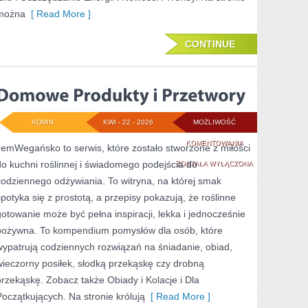
można
[ Read More ]
CONTINUE
ADMIN
KWI - 22 - 2026
MOŻLIWOŚĆ
DOMOWE
KOMENTOWANIA
JemWegańsko to serwis, które zostało stworzone z miłości
do kuchni roślinnej i świadomego podejścia do
PRODUKTY
ZOSTAŁA WYŁĄCZONA
codziennego odżywiania. To witryna, na której smak
I
spotyka się z prostotą, a przepisy pokazują, że roślinne
PRZETWORY
gotowanie może być pełna inspiracji, lekka i jednocześnie
pożywna. To kompendium pomysłów dla osób, które
wypatrują codziennych rozwiązań na śniadanie, obiad,
wieczorny posiłek, słodką przekąskę czy drobną
przekąskę. Zobacz także Obiady i Kolacje i Dla
Początkujących. Na stronie królują
[ Read More ]