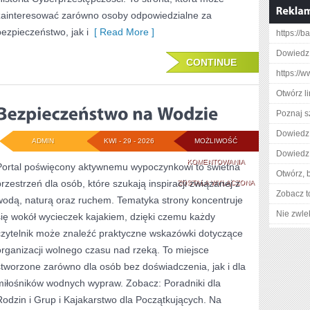
zainteresować zarówno osoby odpowiedzialne za
bezpieczeństwo, jak i
[ Read More ]
https://
Dowiedz 
CONTINUE
https://
Otwórz l
Poznaj s
Dowiedz 
ADMIN
KWI - 29 - 2026
MOŻLIWOŚĆ
Dowiedz 
BEZPIECZEŃSTWO
KOMENTOWANIA
Portal poświęcony aktywnemu wypoczynkowi to świetna
Otwórz, 
przestrzeń dla osób, które szukają inspiracji związanej z
NA
ZOSTAŁA WYŁĄCZONA
Zobacz t
wodą, naturą oraz ruchem. Tematyka strony koncentruje
WODZIE
Nie zwlek
się wokół wycieczek kajakiem, dzięki czemu każdy
czytelnik może znaleźć praktyczne wskazówki dotyczące
organizacji wolnego czasu nad rzeką. To miejsce
stworzone zarówno dla osób bez doświadczenia, jak i dla
miłośników wodnych wypraw. Zobacz: Poradniki dla
Rodzin i Grup i Kajakarstwo dla Początkujących. Na