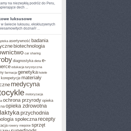
amy na ‌niezwykłą podróż do⁢ Peru,
pierające dech ...
kowe luksusowe
⁢ w​ świecie luksusu,‍ ekskluzywnych
 niesamowitych doznań! ...
badania
asertywność
apteka
yczne
biotechnologia
ownictwo
car sharing
roby
e-
diagnostyka
dieta
erce
edukacja turystyczna
genetyka
ny
farmacja
hotele
materiały
korepetycje
medycyna
czne
ocykle
motoryzacja
ochrona przyrody
opieka
na
opieka zdrowotna
zna
ilaktyka
przychodnia
recepty
ologia społeczna
sprzęt
tacja
rowery miejskie
superfoods
czny