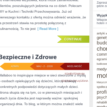
To internetowa wizytówka, która może zainteresować
Zaprasz
ZERO-
klientów, poszukujących jedzenia na co dzień. Polecam
gdzie za
DIY w Kuchni i Techniki Przechowywania. Już od
WASTE
Wyjąt
pierwszego kontaktu z ofertą można odnieść wrażenie, że
Witajcie
ta przestrzeń stawia na prostotę połączoną z
hoteli i
ulinarnością. To nie jest
[ Read More ]
antyki
genet
CONTINUE
bud
cho
comm
egzami
butikowe
ADMIN
MAJ - 2 - 2026
MOŻLIWOŚĆ
medy
BEZPIECZNE
mot
KOMENTOWANIA
Wallaboo to inspirujące miejsce w sieci stworzone z myślą
o osobach opiekujących się dziećmi, którzy szukają
I
ZOSTAŁA WYŁĄCZONA
klasycz
konkretnych podpowiedzi dotyczących małych dzieci.
społec
ZDROWE
prof
Strona skupia się na tym, co w pierwszych miesiącach i
psych
latach życia dziecka jest naprawdę ważne: spokojnej
rehabili
organizacji dnia. To blog, w którym można znaleźć wiele
medy