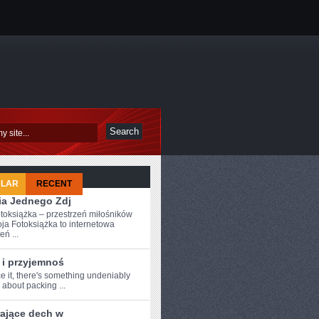
ULAR
RECENT
ia Jednego Zdj
toksiążka – przestrzeń miłośników
ja Fotoksiążka to internetowa
eń ...
 i przyjemnoś
ce it,⁣ there's something ​undeniably
about ‍packing ...
rające dech w