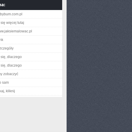
babybum.com.pl
się więcej tutaj
www.jaksiemalowac.pl
ink
zczegóły
się, dlaczego
się, dlaczego
by zobaczyć
o sam
aj, kliknij