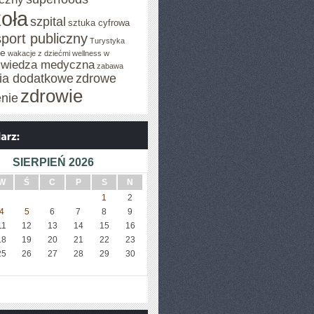
oła
szpital
sztuka cyfrowa
sport publiczny
Turystyka
je
wakacje z dziećmi
wellness w
wiedza medyczna
zabawa
cia dodatkowe
zdrowe
zdrowie
enie
SIERPIEŃ 2026
W
Ś
C
P
S
N
1
2
4
5
6
7
8
9
11
12
13
14
15
16
18
19
20
21
22
23
25
26
27
28
29
30