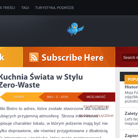
IS TREŚCI
TAGI
TURYSTYKA, PODRÓŻE
POP
Histor
Moja Fo
zdjęćMo
ADMIN
MAJ - 3 - 2026
MOŻLIWOŚĆ
przestrz
KUCHNIA
KOMENTOWANIA
Bibi Bistro to adres, które zostało stworzone dla osobach
Zalety
lubiących przyjemną atmosferę. Strona internetowa
ŚWIATA
ZOSTAŁA WYŁĄCZONA
Let's fa
opisuje charakter lokalu, w którym jedzenie mają być nie
magical 
W
tylko doprawione, ale również przygotowane z dbałością.
STYLU
Zapie